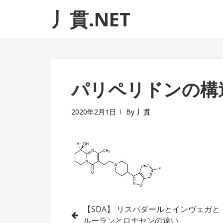
ナ
コ
丿貫.NET
ビ
ン
ゲ
テ
ー
ン
シ
ツ
ョ
へ
パリペリドンの構
ン
ス
へ
キ
ス
ッ
2020年2月1日
By
丿貫
キ
プ
ッ
プ
投
【SDA】 リスパダールとインヴェガと
ルーランとロナセンの違い