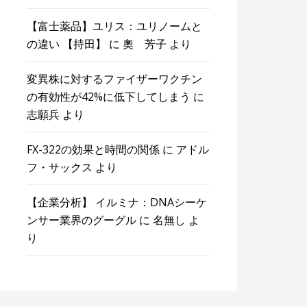
【富士薬品】ユリス：ユリノームと
の違い 【持田】
に
奧 芳子
より
変異株に対するファイザーワクチン
の有効性が42%に低下してしまう
に
志願兵
より
FX-322の効果と時間の関係
に
アドル
フ・サックス
より
【企業分析】 イルミナ：DNAシーケ
ンサー業界のグーグル
に
名無し
よ
り