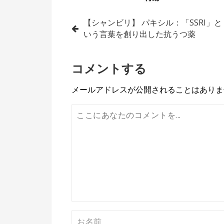
投
【シャンビリ】 パキシル：「SSRI」と
いう言葉を創り出した抗うつ薬
稿
ナ
コメントする
ビ
メールアドレスが公開されることはありま
ゲ
ー
シ
ョ
ン