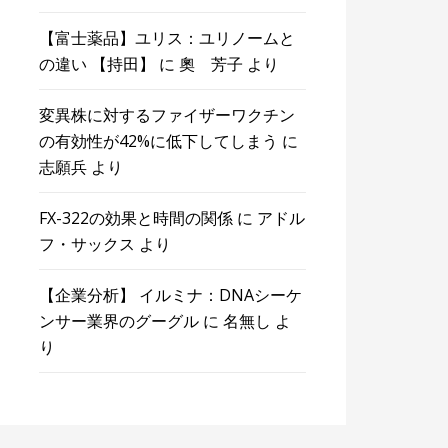
【富士薬品】ユリス：ユリノームと
の違い 【持田】
に
奧 芳子
より
変異株に対するファイザーワクチン
の有効性が42%に低下してしまう
に
志願兵
より
FX-322の効果と時間の関係
に
アドル
フ・サックス
より
【企業分析】 イルミナ：DNAシーケ
ンサー業界のグーグル
に
名無し
よ
り