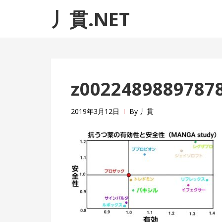
ナ
コ
丿貫.NET
ビ
ン
ゲ
テ
ー
ン
シ
ツ
ョ
へ
z0022489889787
ン
ス
へ
キ
ス
ッ
2019年3月12日
By
丿貫
キ
プ
ッ
プ