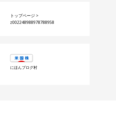
トップページ
>
z002248988978788958
にほんブログ村