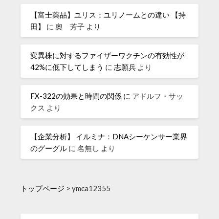
【富士薬品】ユリス：ユリノームとの違い 【持
田】
に
奧 芳子
より
変異株に対するファイザーワクチンの有効性が
42%に低下してしまう
に
志願兵
より
FX-322の効果と時間の関係
に
アドルフ・サッ
クス
より
【企業分析】 イルミナ：DNAシーケンサー業界
のグーグル
に
名無し
より
トップページ
>
ymca12355