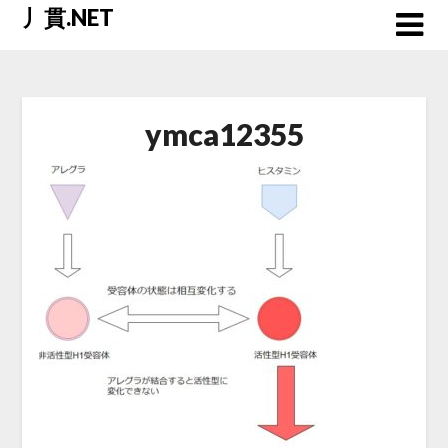
Skip
丿貫.NET
to
content
ymca12355