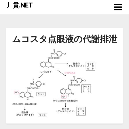
Skip
丿貫.NET
to
content
ムコスタ点眼液の代謝排泄