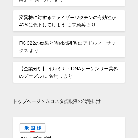
変異株に対するファイザーワクチンの有効性が
42%に低下してしまう
に
志願兵
より
FX-322の効果と時間の関係
に
アドルフ・サッ
クス
より
【企業分析】 イルミナ：DNAシーケンサー業界
のグーグル
に
名無し
より
トップページ
>
ムコスタ点眼液の代謝排泄