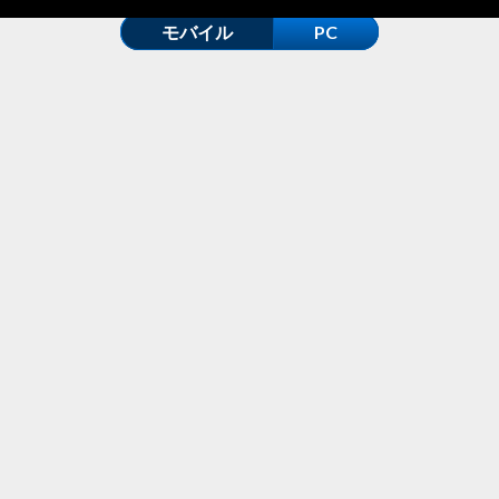
モバイル
PC