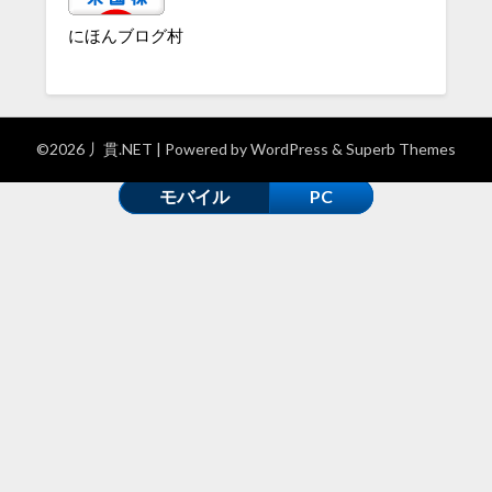
にほんブログ村
©2026 丿貫.NET
| Powered by
WordPress
&
Superb Themes
モバイル
PC