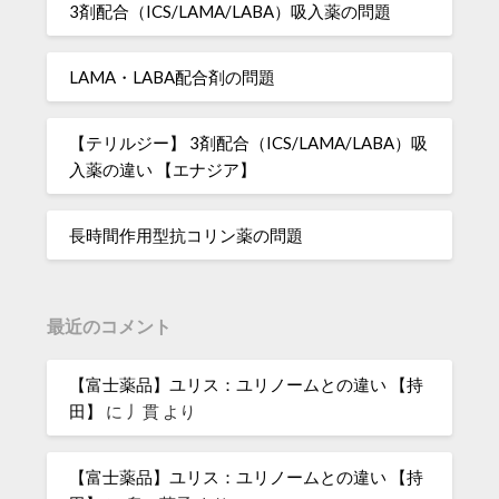
3剤配合（ICS/LAMA/LABA）吸入薬の問題
LAMA・LABA配合剤の問題
【テリルジー】 3剤配合（ICS/LAMA/LABA）吸
入薬の違い 【エナジア】
長時間作用型抗コリン薬の問題
最近のコメント
【富士薬品】ユリス：ユリノームとの違い 【持
田】
に
丿貫
より
【富士薬品】ユリス：ユリノームとの違い 【持