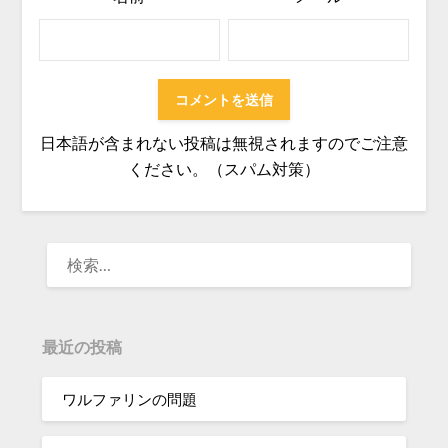
日本語が含まれない投稿は無視されますのでご注意
ください。（スパム対策）
検
索:
最近の投稿
ワルファリンの問題