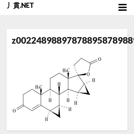
Skip
丿貫.NET
to
content
z00224898897878895878988