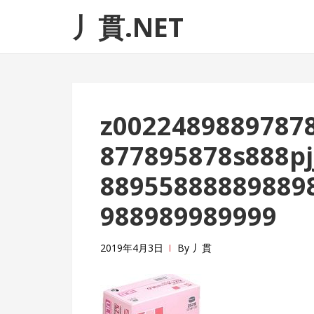
ナ
コ
丿貫.NET
ビ
ン
ゲ
テ
ー
ン
シ
ツ
ョ
へ
z0022489889787
ン
ス
へ
キ
877895878s888pj
ス
ッ
キ
プ
88955888889889
ッ
988989989999
プ
2019年4月3日
By
丿貫