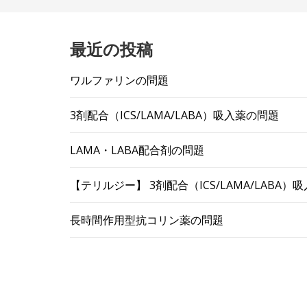
最近の投稿
ワルファリンの問題
3剤配合（ICS/LAMA/LABA）吸入薬の問題
LAMA・LABA配合剤の問題
【テリルジー】 3剤配合（ICS/LAMA/LABA
長時間作用型抗コリン薬の問題