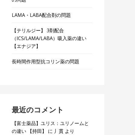
LAMA・LABA配合剤の問題
【テリルジー】 3剤配合
（ICS/LAMA/LABA）吸入薬の違い
【エナジア】
長時間作用型抗コリン薬の問題
最近のコメント
【富士薬品】ユリス：ユリノームと
の違い 【持田】
に
丿貫
より