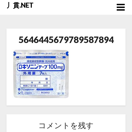
Skip
丿貫.NET
to
content
5646445679789587894
コメントを残す