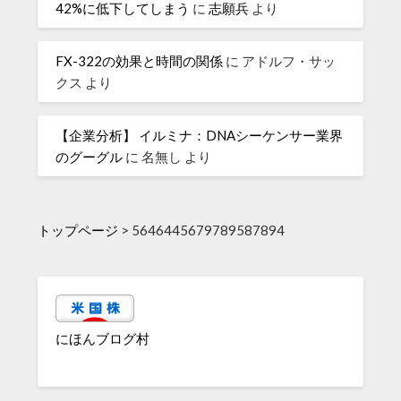
42%に低下してしまう
に
志願兵
より
FX-322の効果と時間の関係
に
アドルフ・サッ
クス
より
【企業分析】 イルミナ：DNAシーケンサー業界
のグーグル
に
名無し
より
トップページ
>
5646445679789587894
にほんブログ村