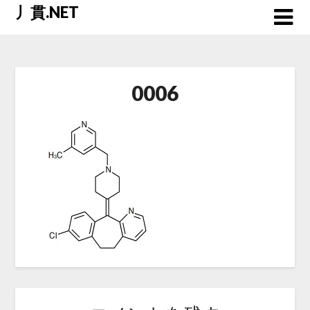
Skip
丿貫.NET
to
content
0006