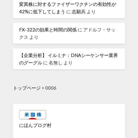
変異株に対するファイザーワクチンの有効性が
42%に低下してしまう
に
志願兵
より
FX-322の効果と時間の関係
に
アドルフ・サッ
クス
より
【企業分析】 イルミナ：DNAシーケンサー業界
のグーグル
に
名無し
より
トップページ
>
0006
にほんブログ村