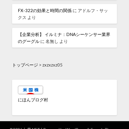
FX-322の効果と時間の関係
に
アドルフ・サッ
クス
より
【企業分析】 イルミナ：DNAシーケンサー業界
のグーグル
に
名無し
より
トップページ
>
zxzxzxz05
にほんブログ村