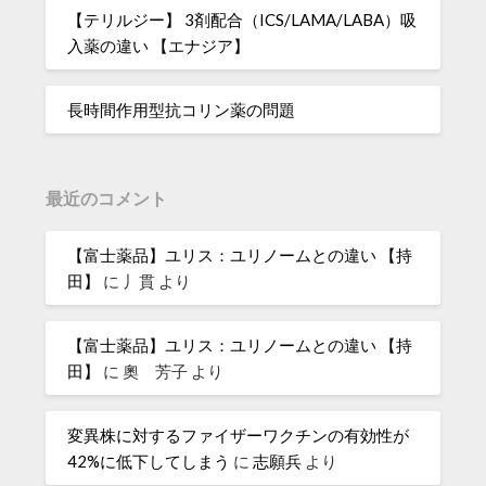
【テリルジー】 3剤配合（ICS/LAMA/LABA）吸
入薬の違い 【エナジア】
長時間作用型抗コリン薬の問題
最近のコメント
【富士薬品】ユリス：ユリノームとの違い 【持
田】
に
丿貫
より
【富士薬品】ユリス：ユリノームとの違い 【持
田】
に
奧 芳子
より
変異株に対するファイザーワクチンの有効性が
42%に低下してしまう
に
志願兵
より