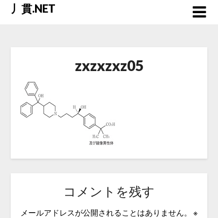
Skip
丿貫.NET
to
content
zxzxzxz05
コメントを残す
メールアドレスが公開されることはありません。
※