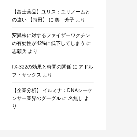
【富士薬品】ユリス：ユリノームと
の違い 【持田】
に
奧 芳子
より
変異株に対するファイザーワクチン
の有効性が42%に低下してしまう
に
志願兵
より
FX-322の効果と時間の関係
に
アドル
フ・サックス
より
【企業分析】 イルミナ：DNAシーケ
ンサー業界のグーグル
に
名無し
よ
り