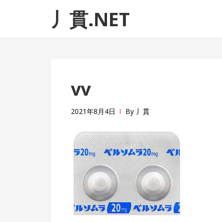
ナ
コ
丿貫.NET
ビ
ン
ゲ
テ
ー
ン
シ
ツ
ョ
へ
vv
ン
ス
へ
キ
ス
ッ
2021年8月4日
By
丿貫
キ
プ
ッ
プ