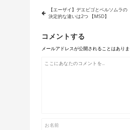
投
【エーザイ】デエビゴとベルソムラの
決定的な違いは2つ 【MSD】
稿
ナ
コメントする
ビ
メールアドレスが公開されることはありま
ゲ
ー
シ
ョ
ン