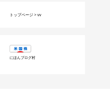
トップページ
>
vv
にほんブログ村