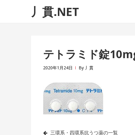
ナ
コ
丿貫.NET
ビ
ン
ゲ
テ
ー
ン
シ
ツ
ョ
へ
テトラミド錠10m
ン
ス
へ
キ
ス
ッ
2020年1月24日
By
丿貫
キ
プ
ッ
プ
投
三環系・四環系抗うつ薬の一覧