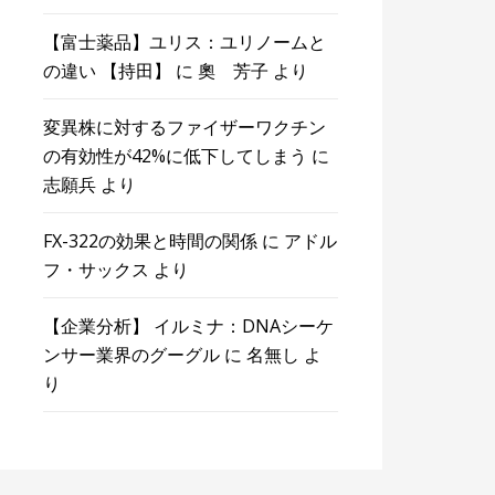
【富士薬品】ユリス：ユリノームと
の違い 【持田】
に
奧 芳子
より
変異株に対するファイザーワクチン
の有効性が42%に低下してしまう
に
志願兵
より
FX-322の効果と時間の関係
に
アドル
フ・サックス
より
【企業分析】 イルミナ：DNAシーケ
ンサー業界のグーグル
に
名無し
よ
り