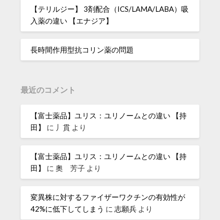
【テリルジー】 3剤配合（ICS/LAMA/LABA）吸
入薬の違い 【エナジア】
長時間作用型抗コリン薬の問題
最近のコメント
【富士薬品】ユリス：ユリノームとの違い 【持
田】
に
丿貫
より
【富士薬品】ユリス：ユリノームとの違い 【持
田】
に
奧 芳子
より
変異株に対するファイザーワクチンの有効性が
42%に低下してしまう
に
志願兵
より