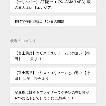
【テリルジー】 3剤配合（ICS/LAMA/LABA）吸
入薬の違い 【エナジア】
長時間作用型抗コリン薬の問題
最近のコメント
【富士薬品】ユリス：ユリノームとの違い 【持
田】
に
丿貫
より
【富士薬品】ユリス：ユリノームとの違い 【持
田】
に
奧 芳子
より
変異株に対するファイザーワクチンの有効性が
42%に低下してしまう
に
志願兵
より