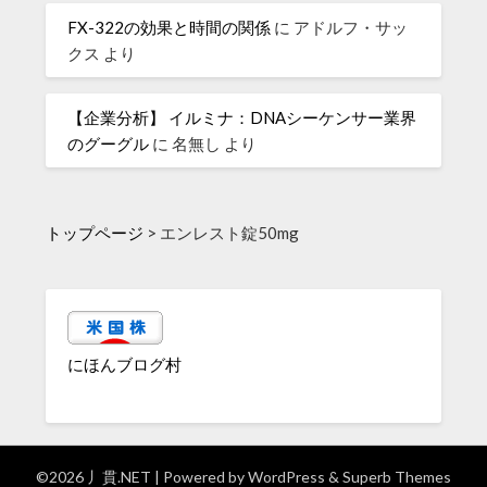
FX-322の効果と時間の関係
に
アドルフ・サッ
クス
より
【企業分析】 イルミナ：DNAシーケンサー業界
のグーグル
に
名無し
より
トップページ
>
エンレスト錠50mg
にほんブログ村
©2026 丿貫.NET
| Powered by
WordPress
&
Superb Themes