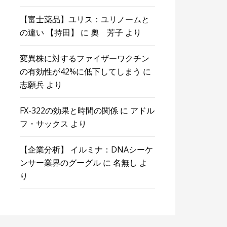
【富士薬品】ユリス：ユリノームと
の違い 【持田】
に
奧 芳子
より
変異株に対するファイザーワクチン
の有効性が42%に低下してしまう
に
志願兵
より
FX-322の効果と時間の関係
に
アドル
フ・サックス
より
【企業分析】 イルミナ：DNAシーケ
ンサー業界のグーグル
に
名無し
よ
り