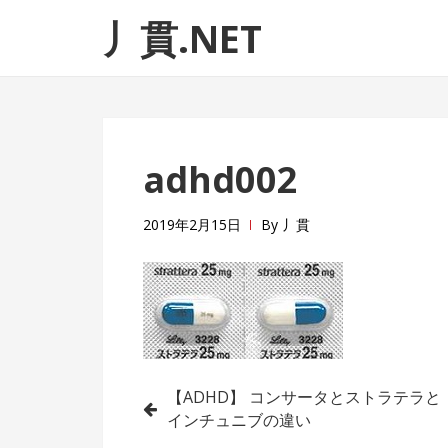
ナ
コ
丿貫.NET
ビ
ン
ゲ
テ
ー
ン
シ
ツ
ョ
へ
adhd002
ン
ス
へ
キ
ス
ッ
2019年2月15日
By
丿貫
キ
プ
ッ
プ
投
【ADHD】 コンサータとストラテラと
インチュニブの違い
稿