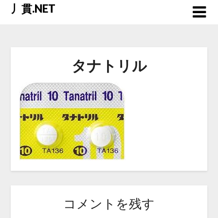
Skip
丿貫.NET
to
content
タナトリル
コメントを残す