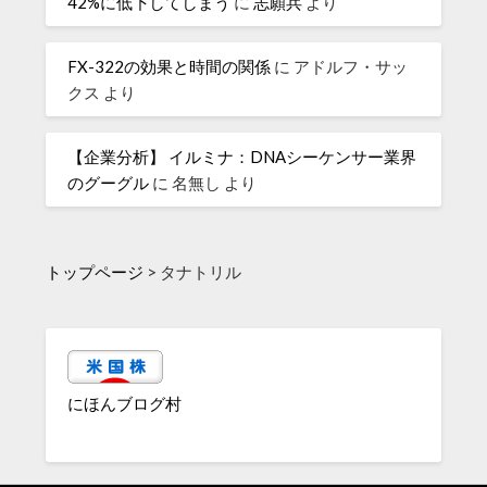
42%に低下してしまう
に
志願兵
より
FX-322の効果と時間の関係
に
アドルフ・サッ
クス
より
【企業分析】 イルミナ：DNAシーケンサー業界
のグーグル
に
名無し
より
トップページ
>
タナトリル
にほんブログ村