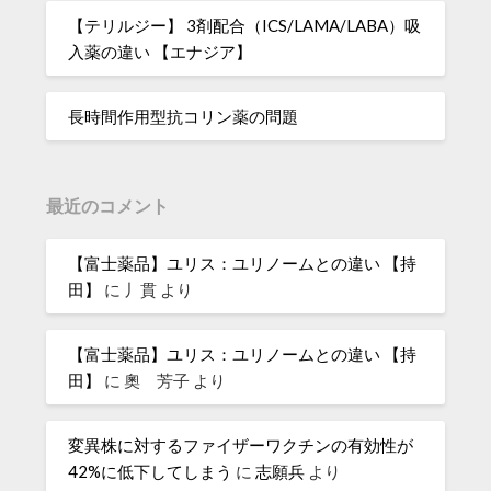
【テリルジー】 3剤配合（ICS/LAMA/LABA）吸
入薬の違い 【エナジア】
長時間作用型抗コリン薬の問題
最近のコメント
【富士薬品】ユリス：ユリノームとの違い 【持
田】
に
丿貫
より
【富士薬品】ユリス：ユリノームとの違い 【持
田】
に
奧 芳子
より
変異株に対するファイザーワクチンの有効性が
42%に低下してしまう
に
志願兵
より