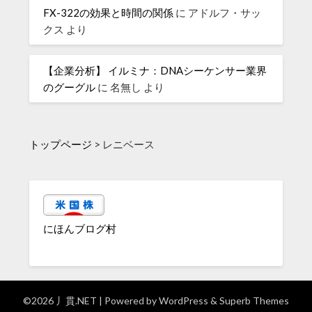
FX-322の効果と時間の関係
に
アドルフ・サッ
クス
より
【企業分析】 イルミナ：DNAシーケンサー業界
のグーグル
に
名無し
より
トップページ
>
レニベース
にほんブログ村
©2026 丿貫.NET
| Powered by
WordPress
&
Superb Themes