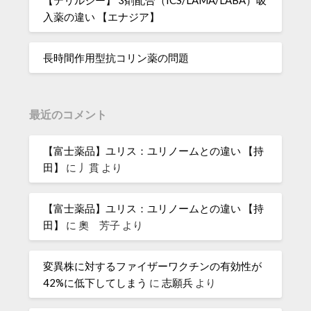
【テリルジー】 3剤配合（ICS/LAMA/LABA）吸
入薬の違い 【エナジア】
長時間作用型抗コリン薬の問題
最近のコメント
【富士薬品】ユリス：ユリノームとの違い 【持
田】
に
丿貫
より
【富士薬品】ユリス：ユリノームとの違い 【持
田】
に
奧 芳子
より
変異株に対するファイザーワクチンの有効性が
42%に低下してしまう
に
志願兵
より