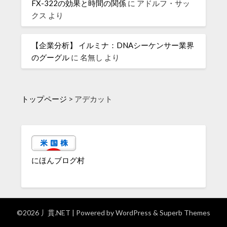
FX-322の効果と時間の関係
に
アドルフ・サッ
クス
より
【企業分析】 イルミナ：DNAシーケンサー業界
のグーグル
に
名無し
より
トップページ
>
アデカット
にほんブログ村
©2026 丿貫.NET
| Powered by
WordPress
&
Superb Themes