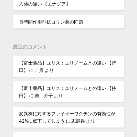
入薬の違い 【エナジア】
長時間作用型抗コリン薬の問題
最近のコメント
【富士薬品】ユリス：ユリノームとの違い 【持
田】
に
丿貫
より
【富士薬品】ユリス：ユリノームとの違い 【持
田】
に
奧 芳子
より
変異株に対するファイザーワクチンの有効性が
42%に低下してしまう
に
志願兵
より