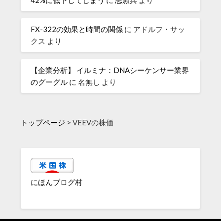
42%に低下してしまう
に
志願兵
より
FX-322の効果と時間の関係
に
アドルフ・サッ
クス
より
【企業分析】 イルミナ：DNAシーケンサー業界
のグーグル
に
名無し
より
トップページ
>
VEEVの株価
にほんブログ村