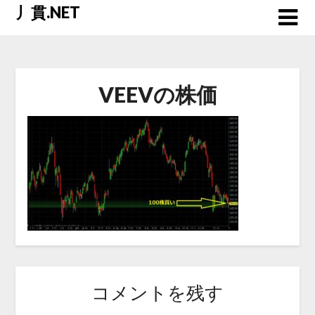
Skip
丿貫.NET
to
content
VEEVの株価
コメントを残す