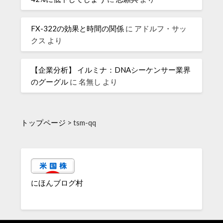
FX-322の効果と時間の関係
に
アドルフ・サッ
クス
より
【企業分析】 イルミナ：DNAシーケンサー業界
のグーグル
に
名無し
より
トップページ
>
tsm-qq
にほんブログ村