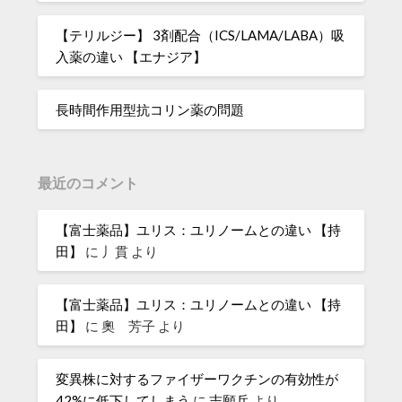
【テリルジー】 3剤配合（ICS/LAMA/LABA）吸
入薬の違い 【エナジア】
長時間作用型抗コリン薬の問題
最近のコメント
【富士薬品】ユリス：ユリノームとの違い 【持
田】
に
丿貫
より
【富士薬品】ユリス：ユリノームとの違い 【持
田】
に
奧 芳子
より
変異株に対するファイザーワクチンの有効性が
42%に低下してしまう
に
志願兵
より