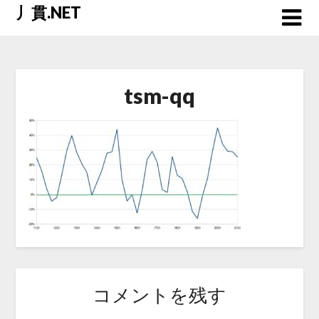
Skip
丿貫.NET
to
content
tsm-qq
コメントを残す