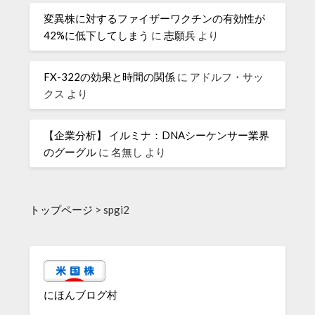
変異株に対するファイザーワクチンの有効性が
42%に低下してしまう
に
志願兵
より
FX-322の効果と時間の関係
に
アドルフ・サッ
クス
より
【企業分析】 イルミナ：DNAシーケンサー業界
のグーグル
に
名無し
より
トップページ
>
spgi2
にほんブログ村