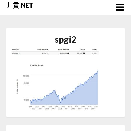
Skip
丿貫.NET
to
content
spgi2