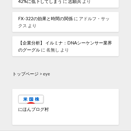
42%に低下してしまう
に
志願兵
より
FX-322の効果と時間の関係
に
アドルフ・サッ
クス
より
【企業分析】 イルミナ：DNAシーケンサー業界
のグーグル
に
名無し
より
トップページ
>
eye
にほんブログ村