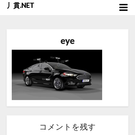
Skip
丿貫.NET
to
content
eye
コメントを残す