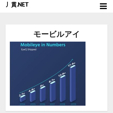
Skip
丿貫.NET
to
content
モービルアイ