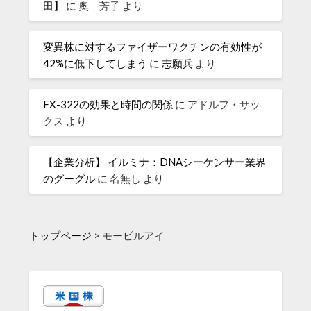
田】
に
奧 芳子
より
変異株に対するファイザーワクチンの有効性が
42%に低下してしまう
に
志願兵
より
FX-322の効果と時間の関係
に
アドルフ・サッ
クス
より
【企業分析】 イルミナ：DNAシーケンサー業界
のグーグル
に
名無し
より
トップページ
>
モービルアイ