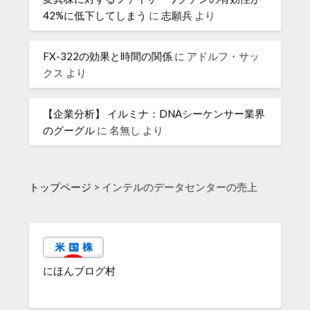
42%に低下してしまう
に
志願兵
より
FX-322の効果と時間の関係
に
アドルフ・サッ
クス
より
【企業分析】 イルミナ：DNAシーケンサー業界
のグーグル
に
名無し
より
トップページ
>
インテルのデータセンターの売上
にほんブログ村