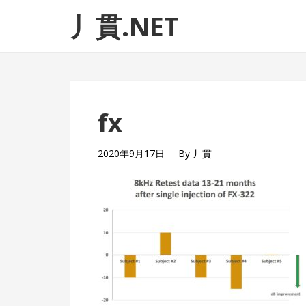
ナ
コ
丿貫.NET
ビ
ン
ゲ
テ
ー
ン
シ
ツ
ョ
へ
fx
ン
ス
へ
キ
ス
ッ
2020年9月17日
By
丿貫
キ
プ
ッ
プ