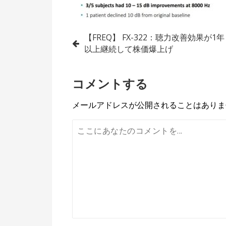
投
【FREQ】 FX-322：聴力改善効果が1年
以上継続して株価爆上げ
稿
ナ
コメントする
ビ
メールアドレスが公開されることはありま
ゲ
ー
シ
ョ
ン