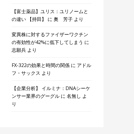
【富士薬品】ユリス：ユリノームと
の違い 【持田】
に
奧 芳子
より
変異株に対するファイザーワクチン
の有効性が42%に低下してしまう
に
志願兵
より
FX-322の効果と時間の関係
に
アドル
フ・サックス
より
【企業分析】 イルミナ：DNAシーケ
ンサー業界のグーグル
に
名無し
よ
り