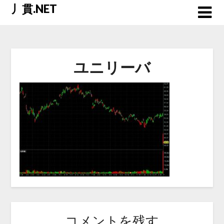
Skip
丿貫.NET
to
content
ユニリーバ
コメントを残す