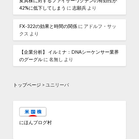
変異株に対するファイザーワクチンの有効性が
42%に低下してしまう
に
志願兵
より
FX-322の効果と時間の関係
に
アドルフ・サッ
クス
より
【企業分析】 イルミナ：DNAシーケンサー業界
のグーグル
に
名無し
より
トップページ
>
ユニリーバ
にほんブログ村