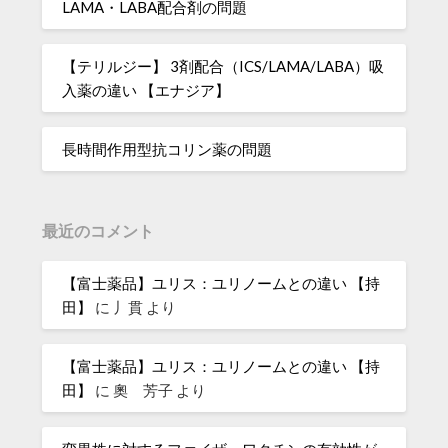
LAMA・LABA配合剤の問題
【テリルジー】 3剤配合（ICS/LAMA/LABA）吸
入薬の違い 【エナジア】
長時間作用型抗コリン薬の問題
最近のコメント
【富士薬品】ユリス：ユリノームとの違い 【持
田】
に
丿貫
より
【富士薬品】ユリス：ユリノームとの違い 【持
田】
に
奧 芳子
より