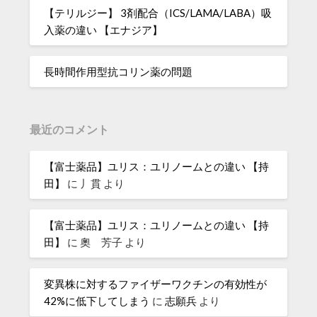
【テリルジー】 3剤配合（ICS/LAMA/LABA）吸
入薬の違い 【エナジア】
長時間作用型抗コリン薬の問題
最近のコメント
【富士薬品】ユリス：ユリノームとの違い 【持
田】
に
丿貫
より
【富士薬品】ユリス：ユリノームとの違い 【持
田】
に
奧 芳子
より
変異株に対するファイザーワクチンの有効性が
42%に低下してしまう
に
志願兵
より