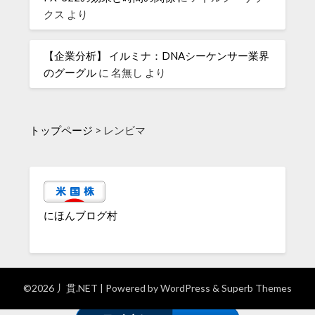
クス
より
【企業分析】 イルミナ：DNAシーケンサー業界
のグーグル
に
名無し
より
トップページ
>
レンビマ
にほんブログ村
©2026 丿貫.NET
| Powered by
WordPress
&
Superb Themes