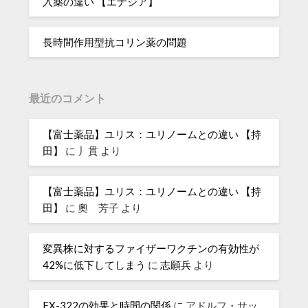
入薬の違い 【エナジア】
長時間作用型抗コリン薬の問題
最近のコメント
【富士薬品】ユリス：ユリノームとの違い 【持
田】
に
丿貫
より
【富士薬品】ユリス：ユリノームとの違い 【持
田】
に
奧 芳子
より
変異株に対するファイザーワクチンの有効性が
42%に低下してしまう
に
志願兵
より
FX-322の効果と時間の関係
に
アドルフ・サッ