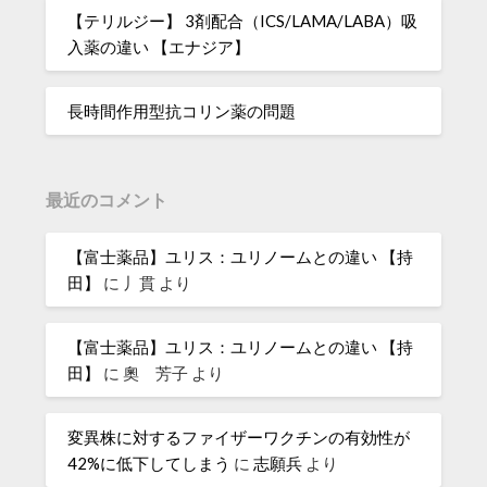
【テリルジー】 3剤配合（ICS/LAMA/LABA）吸
入薬の違い 【エナジア】
長時間作用型抗コリン薬の問題
最近のコメント
【富士薬品】ユリス：ユリノームとの違い 【持
田】
に
丿貫
より
【富士薬品】ユリス：ユリノームとの違い 【持
田】
に
奧 芳子
より
変異株に対するファイザーワクチンの有効性が
42%に低下してしまう
に
志願兵
より