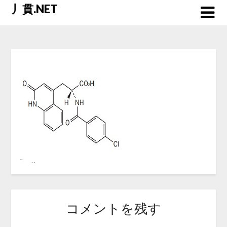
Skip
丿貫.NET
to
content
コメントを残す