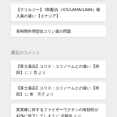
【テリルジー】 3剤配合（ICS/LAMA/LABA）吸
入薬の違い 【エナジア】
長時間作用型抗コリン薬の問題
最近のコメント
【富士薬品】ユリス：ユリノームとの違い 【持
田】
に
丿貫
より
【富士薬品】ユリス：ユリノームとの違い 【持
田】
に
奧 芳子
より
変異株に対するファイザーワクチンの有効性が
42%に低下してしまう
に
志願兵
より