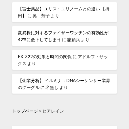
【富士薬品】ユリス：ユリノームとの違い 【持
田】
に
奧 芳子
より
変異株に対するファイザーワクチンの有効性が
42%に低下してしまう
に
志願兵
より
FX-322の効果と時間の関係
に
アドルフ・サッ
クス
より
【企業分析】 イルミナ：DNAシーケンサー業界
のグーグル
に
名無し
より
トップページ
>
ヒアレイン