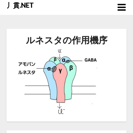
Skip
丿貫.NET
to
content
ルネスタの作用機序