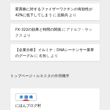
変異株に対するファイザーワクチンの有効性が
42%に低下してしまう
に
志願兵
より
FX-322の効果と時間の関係
に
アドルフ・サッ
クス
より
【企業分析】 イルミナ：DNAシーケンサー業界
のグーグル
に
名無し
より
トップページ
>
ルネスタの作用機序
にほんブログ村