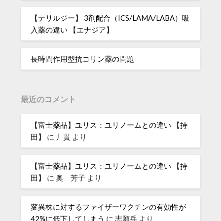
【テリルジー】 3剤配合（ICS/LAMA/LABA）吸
入薬の違い 【エナジア】
長時間作用型抗コリン薬の問題
最近のコメント
【富士薬品】ユリス：ユリノームとの違い 【持
田】
に
丿貫
より
【富士薬品】ユリス：ユリノームとの違い 【持
田】
に
奧 芳子
より
変異株に対するファイザーワクチンの有効性が
42%に低下してしまう
に
志願兵
より