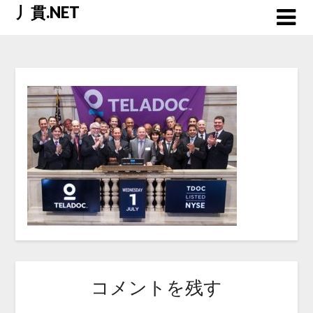
Skip
丿貫.NET
to
content
コメントを残す