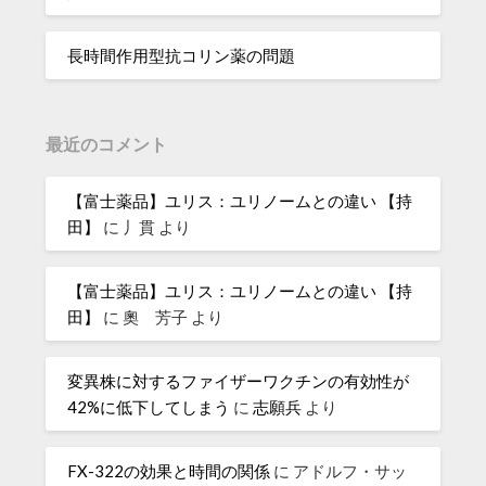
長時間作用型抗コリン薬の問題
最近のコメント
【富士薬品】ユリス：ユリノームとの違い 【持
田】
に
丿貫
より
【富士薬品】ユリス：ユリノームとの違い 【持
田】
に
奧 芳子
より
変異株に対するファイザーワクチンの有効性が
42%に低下してしまう
に
志願兵
より
FX-322の効果と時間の関係
に
アドルフ・サッ