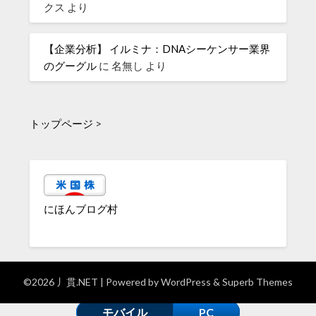
クス
より
【企業分析】 イルミナ：DNAシーケンサー業界
のグーグル
に
名無し
より
トップページ
>
にほんブログ村
©2026 丿貫.NET
| Powered by
WordPress
&
Superb Themes
モバイル
PC