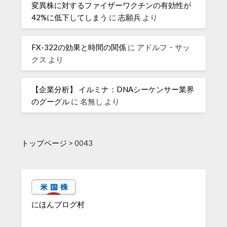
変異株に対するファイザーワクチンの有効性が
42%に低下してしまう
に
志願兵
より
FX-322の効果と時間の関係
に
アドルフ・サッ
クス
より
【企業分析】 イルミナ：DNAシーケンサー業界
のグーグル
に
名無し
より
トップページ
>
0043
にほんブログ村