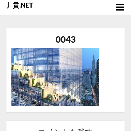
Skip
丿貫.NET
to
content
0043