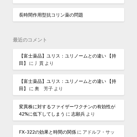
長時間作用型抗コリン薬の問題
最近のコメント
【富士薬品】ユリス：ユリノームとの違い 【持
田】
に
丿貫
より
【富士薬品】ユリス：ユリノームとの違い 【持
田】
に
奧 芳子
より
変異株に対するファイザーワクチンの有効性が
42%に低下してしまう
に
志願兵
より
FX-322の効果と時間の関係
に
アドルフ・サッ