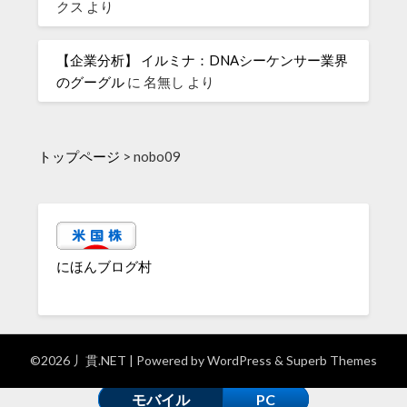
クス
より
【企業分析】 イルミナ：DNAシーケンサー業界
のグーグル
に
名無し
より
トップページ
>
nobo09
にほんブログ村
©2026 丿貫.NET
| Powered by
WordPress
&
Superb Themes
モバイル
PC