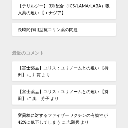
【テリルジー】 3剤配合（ICS/LAMA/LABA）吸
入薬の違い 【エナジア】
長時間作用型抗コリン薬の問題
最近のコメント
【富士薬品】ユリス：ユリノームとの違い 【持
田】
に
丿貫
より
【富士薬品】ユリス：ユリノームとの違い 【持
田】
に
奧 芳子
より
変異株に対するファイザーワクチンの有効性が
42%に低下してしまう
に
志願兵
より