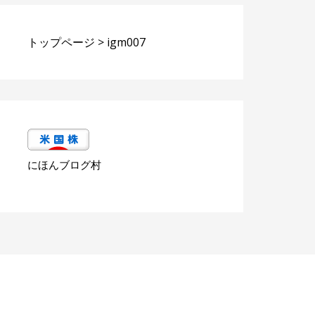
トップページ
>
igm007
にほんブログ村