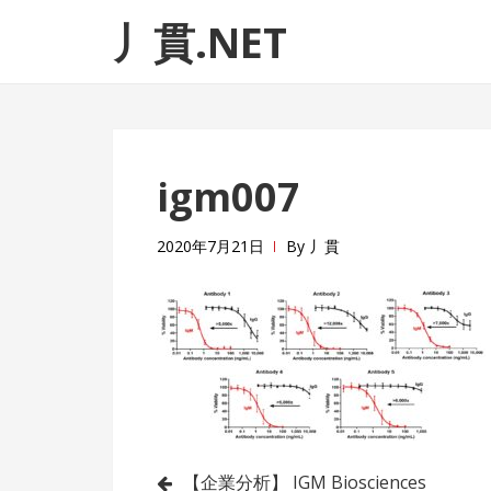
ナ
コ
丿貫.NET
ビ
ン
ゲ
テ
ー
ン
シ
ツ
ョ
へ
igm007
ン
ス
へ
キ
ス
ッ
2020年7月21日
By
丿貫
キ
プ
ッ
プ
投
【企業分析】 IGM Biosciences