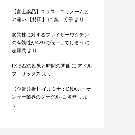
【富士薬品】ユリス：ユリノームと
の違い 【持田】
に
奧 芳子
より
変異株に対するファイザーワクチン
の有効性が42%に低下してしまう
に
志願兵
より
FX-322の効果と時間の関係
に
アドル
フ・サックス
より
【企業分析】 イルミナ：DNAシーケ
ンサー業界のグーグル
に
名無し
よ
り