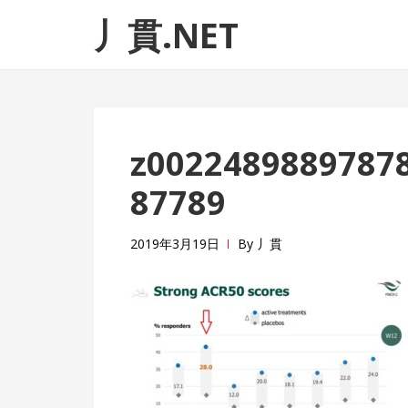
ナ
コ
丿貫.NET
ビ
ン
ゲ
テ
ー
ン
シ
ツ
ョ
へ
z0022489889787
ン
ス
へ
キ
87789
ス
ッ
キ
プ
2019年3月19日
By
丿貫
ッ
プ