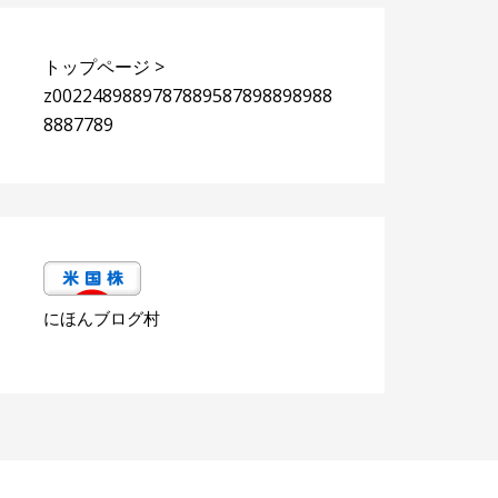
トップページ
>
z0022489889787889587898898988
8887789
にほんブログ村