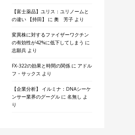
【富士薬品】ユリス：ユリノームと
の違い 【持田】
に
奧 芳子
より
変異株に対するファイザーワクチン
の有効性が42%に低下してしまう
に
志願兵
より
FX-322の効果と時間の関係
に
アドル
フ・サックス
より
【企業分析】 イルミナ：DNAシーケ
ンサー業界のグーグル
に
名無し
よ
り