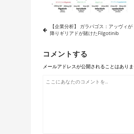
投
【企業分析】 ガラパゴス：アッヴィが
降りギリアドが賭けたFilgotinib
稿
ナ
コメントする
ビ
メールアドレスが公開されることはありま
ゲ
ー
シ
ョ
ン