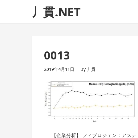
ナ
コ
丿貫.NET
ビ
ン
ゲ
テ
ー
ン
シ
ツ
ョ
へ
0013
ン
ス
へ
キ
ス
ッ
2019年4月11日
By
丿貫
キ
プ
ッ
プ
投
【企業分析】 フィブロジェン：アステ