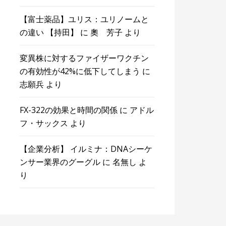
【富士薬品】ユリス：ユリノームと
の違い 【持田】
に
奧 芳子
より
変異株に対するファイザーワクチン
の有効性が42%に低下してしまう
に
志願兵
より
FX-322の効果と時間の関係
に
アドル
フ・サックス
より
【企業分析】 イルミナ：DNAシーケ
ンサー業界のグーグル
に
名無し
よ
り