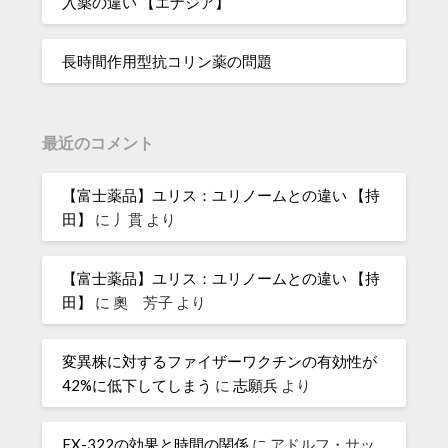
入薬の違い 【エナジア】
長時間作用型抗コリン薬の問題
最近のコメント
【富士薬品】ユリス：ユリノームとの違い 【持
田】
に
丿貫
より
【富士薬品】ユリス：ユリノームとの違い 【持
田】
に
奧 芳子
より
変異株に対するファイザーワクチンの有効性が
42%に低下してしまう
に
志願兵
より
FX-322の効果と時間の関係
に
アドルフ・サッ