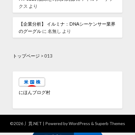
クス
より
【企業分析】 イルミナ：DNAシーケンサー業界
のグーグル
に
名無し
より
トップページ
>
013
にほんブログ村
©2026 丿貫.NET
| Powered by
WordPress
&
Superb Themes