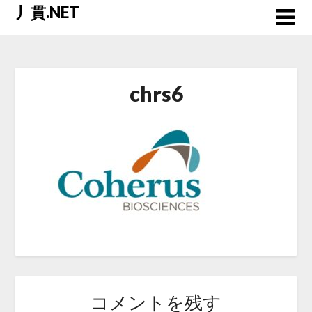
Skip
丿貫.NET
to
content
chrs6
コメントを残す