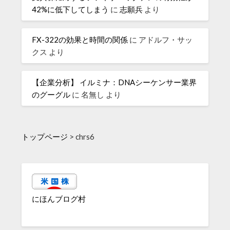
42%に低下してしまう
に
志願兵
より
FX-322の効果と時間の関係
に
アドルフ・サッ
クス
より
【企業分析】 イルミナ：DNAシーケンサー業界
のグーグル
に
名無し
より
トップページ
>
chrs6
にほんブログ村