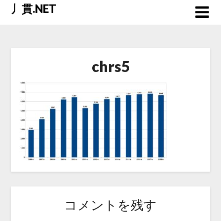
Skip
丿貫.NET
to
content
chrs5
コメントを残す