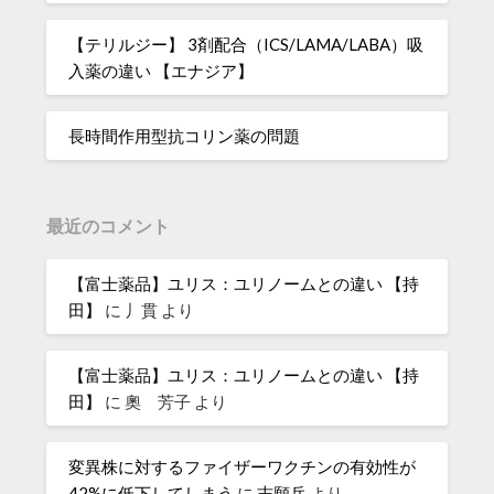
【テリルジー】 3剤配合（ICS/LAMA/LABA）吸
入薬の違い 【エナジア】
長時間作用型抗コリン薬の問題
最近のコメント
【富士薬品】ユリス：ユリノームとの違い 【持
田】
に
丿貫
より
【富士薬品】ユリス：ユリノームとの違い 【持
田】
に
奧 芳子
より
変異株に対するファイザーワクチンの有効性が
42%に低下してしまう
に
志願兵
より