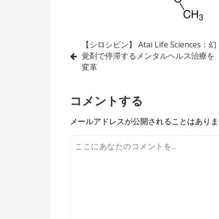
投
【シロシビン】 Atai Life Sciences：幻
覚剤で停滞するメンタルヘルス治療を
稿
変革
ナ
コメントする
ビ
ゲ
メールアドレスが公開されることはありま
ー
シ
ョ
ン