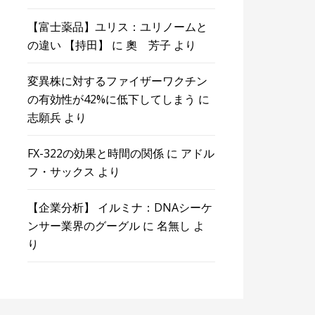
【富士薬品】ユリス：ユリノームと
の違い 【持田】
に
奧 芳子
より
変異株に対するファイザーワクチン
の有効性が42%に低下してしまう
に
志願兵
より
FX-322の効果と時間の関係
に
アドル
フ・サックス
より
【企業分析】 イルミナ：DNAシーケ
ンサー業界のグーグル
に
名無し
よ
り