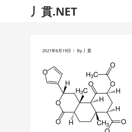
ナ
コ
丿貫.NET
ビ
ン
ゲ
テ
ー
ン
シ
ツ
ョ
へ
ン
ス
2021年6月19日
By
丿貫
へ
キ
ス
ッ
キ
プ
ッ
プ