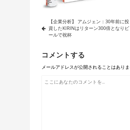
投
【企業分析】 アムジェン：30年前に投
資したKIRINはリターン300倍となりビ
稿
ールで祝杯
ナ
コメントする
ビ
ゲ
メールアドレスが公開されることはありま
ー
シ
ョ
ン