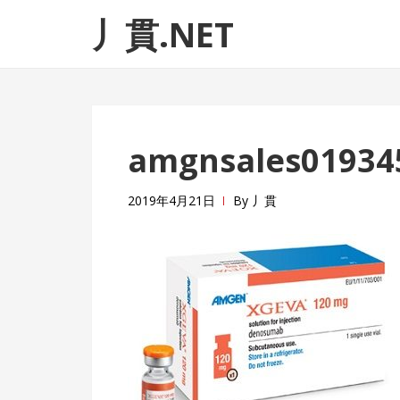
ナ
コ
丿貫.NET
ビ
ン
ゲ
テ
ー
ン
シ
ツ
ョ
へ
amgnsales01934
ン
ス
へ
キ
ス
ッ
2019年4月21日
By
丿貫
キ
プ
ッ
プ