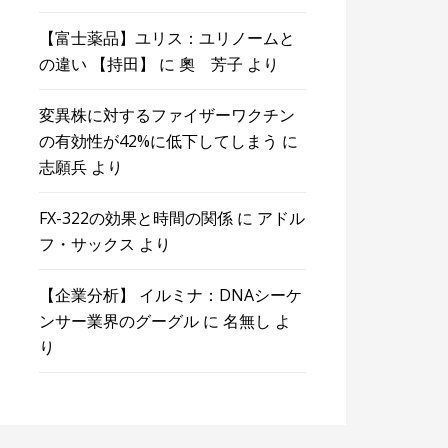
【富士薬品】ユリス：ユリノームと
の違い 【持田】
に
奧 芳子
より
変異株に対するファイザーワクチン
の有効性が42%に低下してしまう
に
志願兵
より
FX-322の効果と時間の関係
に
アドル
フ・サックス
より
【企業分析】 イルミナ：DNAシーケ
ンサー業界のグーグル
に
名無し
よ
り