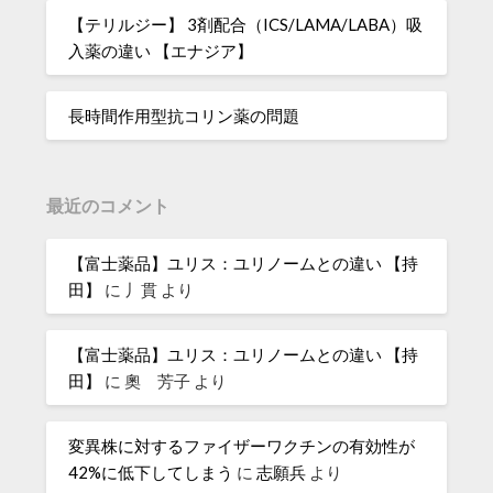
【テリルジー】 3剤配合（ICS/LAMA/LABA）吸
入薬の違い 【エナジア】
長時間作用型抗コリン薬の問題
最近のコメント
【富士薬品】ユリス：ユリノームとの違い 【持
田】
に
丿貫
より
【富士薬品】ユリス：ユリノームとの違い 【持
田】
に
奧 芳子
より
変異株に対するファイザーワクチンの有効性が
42%に低下してしまう
に
志願兵
より