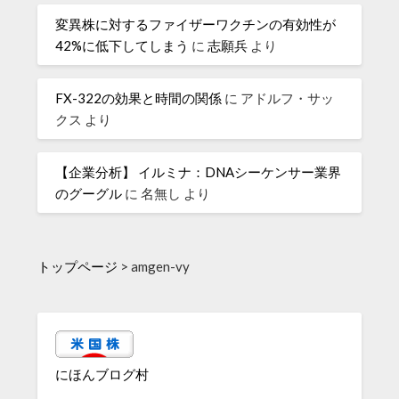
変異株に対するファイザーワクチンの有効性が
42%に低下してしまう
に
志願兵
より
FX-322の効果と時間の関係
に
アドルフ・サッ
クス
より
【企業分析】 イルミナ：DNAシーケンサー業界
のグーグル
に
名無し
より
トップページ
>
amgen-vy
にほんブログ村