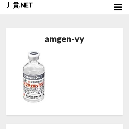
Skip
丿貫.NET
to
content
amgen-vy