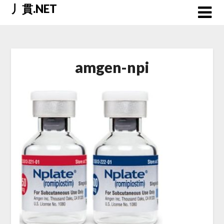
Skip
丿貫.NET
to
content
amgen-npi