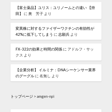
【富士薬品】ユリス：ユリノームとの違い 【持
田】
に
奧 芳子
より
変異株に対するファイザーワクチンの有効性が
42%に低下してしまう
に
志願兵
より
FX-322の効果と時間の関係
に
アドルフ・サッ
クス
より
【企業分析】 イルミナ：DNAシーケンサー業界
のグーグル
に
名無し
より
トップページ
>
amgen-npi