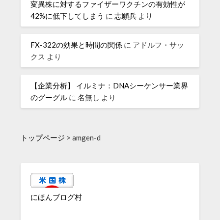
変異株に対するファイザーワクチンの有効性が
42%に低下してしまう
に
志願兵
より
FX-322の効果と時間の関係
に
アドルフ・サッ
クス
より
【企業分析】 イルミナ：DNAシーケンサー業界
のグーグル
に
名無し
より
トップページ
>
amgen-d
にほんブログ村