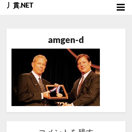
Skip
丿貫.NET
to
content
amgen-d